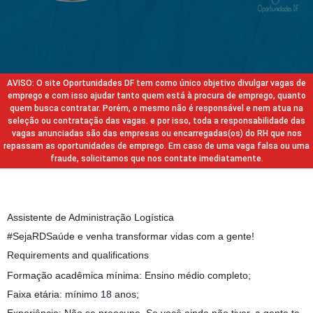
AVISO: O site Oportunidades DF tem como único objetivo divulgar vagas de
emprego e com isso ajudar tanto quem está à procura de emprego, quanto
quem busca contratar. Porém, o mesmo não é responsável e nem atua na
seleção ou contratação das vagas. e por isso, toda a responsabilidade das
vagas anunciadas são das empresas ou encarregadas(os) do RH que nos
repassam as oportunidades de emprego. Em caso de uma vaga falsa ou uma
fraude, solicitamos que nos contate imediatamente.
Assistente de Administração Logística
#SejaRDSaúde e venha transformar vidas com a gente!
Requirements and qualifications
Formação acadêmica mínima: Ensino médio completo;
Faixa etária: mínimo 18 anos;