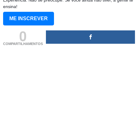
Experiência: Não se preocupe. Se você ainda não tiver, a gente te
ensina!
ME INSCREVER
0
COMPARTILHAMENTOS
(adsbygoogle = window.adsbygoogle || []).push({});
(adsbygoogle = window.adsbygoogle || []).push({});