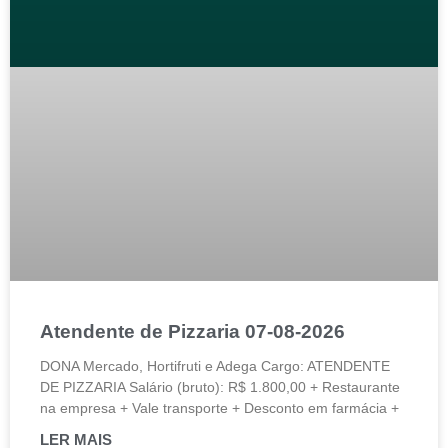
Atendente de Pizzaria 07-08-2026
DONA Mercado, Hortifruti e Adega Cargo: ATENDENTE
DE PIZZARIA Salário (bruto): R$ 1.800,00 + Restaurante
na empresa + Vale transporte + Desconto em farmácia +
LER MAIS