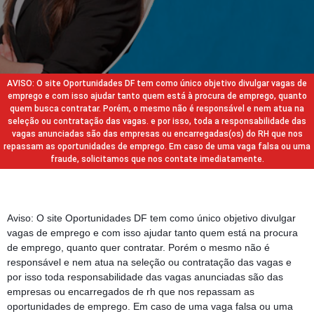
AVISO: O site Oportunidades DF tem como único objetivo divulgar vagas de
emprego e com isso ajudar tanto quem está à procura de emprego, quanto
quem busca contratar. Porém, o mesmo não é responsável e nem atua na
seleção ou contratação das vagas. e por isso, toda a responsabilidade das
vagas anunciadas são das empresas ou encarregadas(os) do RH que nos
repassam as oportunidades de emprego. Em caso de uma vaga falsa ou uma
fraude, solicitamos que nos contate imediatamente.
Aviso: O site Oportunidades DF tem como único objetivo divulgar
vagas de emprego e com isso ajudar tanto quem está na procura
de emprego, quanto quer contratar. Porém o mesmo não é
responsável e nem atua na seleção ou contratação das vagas e
por isso toda responsabilidade das vagas anunciadas são das
empresas ou encarregados de rh que nos repassam as
oportunidades de emprego. Em caso de uma vaga falsa ou uma