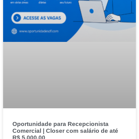
Oportunidade para Recepcionista
Comercial | Closer com salário de até
R$ 5.000,00