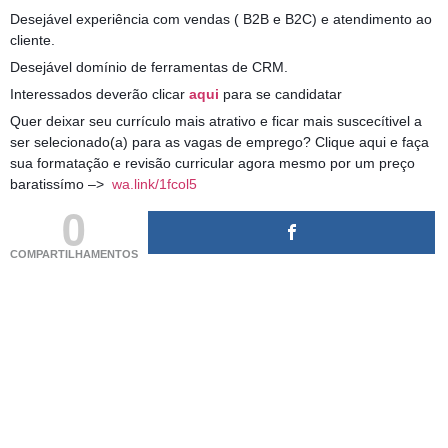
Desejável experiência com vendas ( B2B e B2C) e atendimento ao
cliente.
Desejável domínio de ferramentas de CRM.
Interessados deverão clicar
aqui
para se candidatar
Quer deixar seu currículo mais atrativo e ficar mais suscecítivel a
ser selecionado(a) para as vagas de emprego? Clique aqui e faça
sua formatação e revisão curricular agora mesmo por um preço
baratissímo –>
wa.link/1fcol5
0
COMPARTILHAMENTOS
(adsbygoogle = window.adsbygoogle || []).push({});
(adsbygoogle = window.adsbygoogle || []).push({});