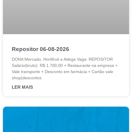
Repositor 06-08-2026
DONA Mercado, Hortifruti e Adega Vaga: REPOSITOR
Salário(bruto): R$ 1.700,00 + Restaurante na empresa +
Vale transporte + Desconto em farmácia + Cartão vale
shop(descontos
LER MAIS