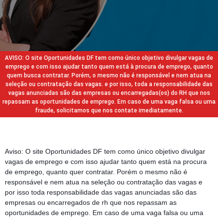
AVISO: O site Oportunidades DF tem como único objetivo divulgar vagas de
emprego e com isso ajudar tanto quem está à procura de emprego, quanto
quem busca contratar. Porém, o mesmo não é responsável e nem atua na
seleção ou contratação das vagas. e por isso, toda a responsabilidade das
vagas anunciadas são das empresas ou encarregadas(os) do RH que nos
repassam as oportunidades de emprego. Em caso de uma vaga falsa ou uma
fraude, solicitamos que nos contate imediatamente.
Aviso: O site Oportunidades DF tem como único objetivo divulgar
vagas de emprego e com isso ajudar tanto quem está na procura
de emprego, quanto quer contratar. Porém o mesmo não é
responsável e nem atua na seleção ou contratação das vagas e
por isso toda responsabilidade das vagas anunciadas são das
empresas ou encarregados de rh que nos repassam as
oportunidades de emprego. Em caso de uma vaga falsa ou uma