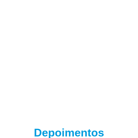
(adsbygoogle = window.adsbygoogle || []).push({});
(adsbygoogle = window.adsbygoogle || []).push({});
Depoimentos