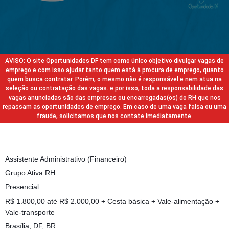
AVISO: O site Oportunidades DF tem como único objetivo divulgar vagas de
emprego e com isso ajudar tanto quem está à procura de emprego, quanto
quem busca contratar. Porém, o mesmo não é responsável e nem atua na
seleção ou contratação das vagas. e por isso, toda a responsabilidade das
vagas anunciadas são das empresas ou encarregadas(os) do RH que nos
repassam as oportunidades de emprego. Em caso de uma vaga falsa ou uma
fraude, solicitamos que nos contate imediatamente.
Assistente Administrativo (Financeiro)
Grupo Ativa RH
Presencial
R$ 1.800,00 até R$ 2.000,00 + Cesta básica + Vale-alimentação +
Vale-transporte
Brasília, DF, BR