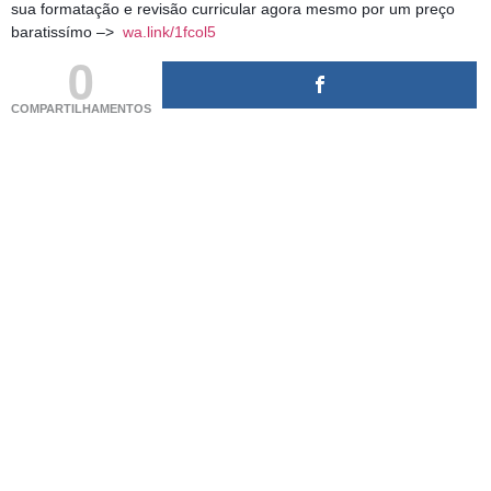
sua formatação e revisão curricular agora mesmo por um preço
baratissímo –>
wa.link/1fcol5
0
COMPARTILHAMENTOS
(adsbygoogle = window.adsbygoogle || []).push({});
(adsbygoogle = window.adsbygoogle || []).push({});