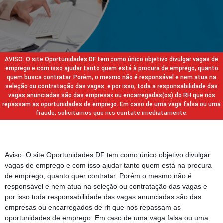
AVISO: O site Oportunidades DF tem como único objetivo divulgar vagas de
emprego e com isso ajudar tanto quem está à procura de emprego, quanto
quem busca contratar. Porém, o mesmo não é responsável e nem atua na
seleção ou contratação das vagas. e por isso, toda a responsabilidade das
vagas anunciadas são das empresas ou encarregadas(os) do RH que nos
repassam as oportunidades de emprego. Em caso de uma vaga falsa ou uma
fraude, solicitamos que nos contate imediatamente.
Aviso: O site Oportunidades DF tem como único objetivo divulgar
vagas de emprego e com isso ajudar tanto quem está na procura
de emprego, quanto quer contratar. Porém o mesmo não é
responsável e nem atua na seleção ou contratação das vagas e
por isso toda responsabilidade das vagas anunciadas são das
empresas ou encarregados de rh que nos repassam as
oportunidades de emprego. Em caso de uma vaga falsa ou uma