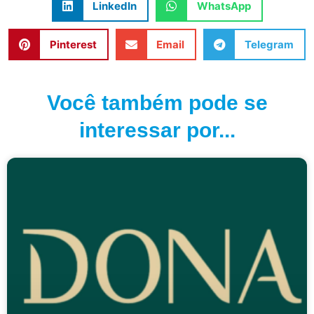
LinkedIn
WhatsApp
Pinterest
Email
Telegram
Você também pode se
interessar por...