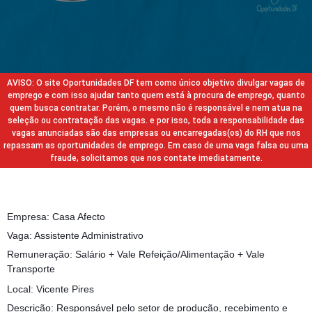
AVISO: O site Oportunidades DF tem como único objetivo divulgar vagas de
emprego e com isso ajudar tanto quem está à procura de emprego, quanto
quem busca contratar. Porém, o mesmo não é responsável e nem atua na
seleção ou contratação das vagas. e por isso, toda a responsabilidade das
vagas anunciadas são das empresas ou encarregadas(os) do RH que nos
repassam as oportunidades de emprego. Em caso de uma vaga falsa ou uma
fraude, solicitamos que nos contate imediatamente.
Empresa: Casa Afecto
Vaga: Assistente Administrativo
Remuneração: Salário + Vale Refeição/Alimentação + Vale
Transporte
Local: Vicente Pires
Descrição: Responsável pelo setor de produção, recebimento e