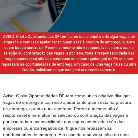
AVISO: O site Oportunidades DF tem como único objetivo divulgar vagas de
emprego e com isso ajudar tanto quem está à procura de emprego, quanto
quem busca contratar. Porém, o mesmo não é responsável e nem atua na
seleção ou contratação das vagas. e por isso, toda a responsabilidade das
vagas anunciadas são das empresas ou encarregadas(os) do RH que nos
repassam as oportunidades de emprego. Em caso de uma vaga falsa ou uma
fraude, solicitamos que nos contate imediatamente.
Aviso: O site Oportunidades DF tem como único objetivo divulgar
vagas de emprego e com isso ajudar tanto quem está na procura
de emprego, quanto quer contratar. Porém o mesmo não é
responsável e nem atua na seleção ou contratação das vagas e
por isso toda responsabilidade das vagas anunciadas são das
empresas ou encarregados de rh que nos repassam as
oportunidades de emprego. Em caso de uma vaga falsa ou uma