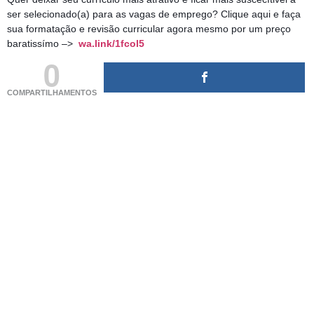
ser selecionado(a) para as vagas de emprego? Clique aqui e faça
sua formatação e revisão curricular agora mesmo por um preço
baratissímo –>
wa.link/1fcol5
0
COMPARTILHAMENTOS
(adsbygoogle = window.adsbygoogle || []).push({});
(adsbygoogle = window.adsbygoogle || []).push({});