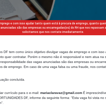
 emprego e com isso ajudar tanto quem está à procura de emprego, quanto que
gas anunciadas são das empresas ou encarregadas(os) do RH que nos repassam 
solicitamos que nos contate imediatamente.
des DF tem como único objetivo divulgar vagas de emprego e com isso 
to quer contratar. Porém o mesmo não é responsável e nem atua na s
a responsabilidade das vagas anunciadas são das empresas ou encarr
s de emprego. Em caso de uma vaga falsa ou uma fraude, nos contat
uação concluída.
ar currículo para o e-mail:
mariaclaravaz@gmail.com
É imprescindíve
ORTUNIDADES DF, informe da seguinte forma: “Esta vaga foi vista no s
m“.