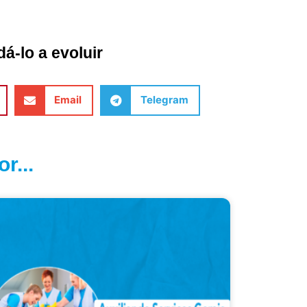
á-lo a evoluir
Email
Telegram
r...