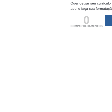
Quer deixar seu currículo
aqui e faça sua formataç
0
COMPARTILHAMENTOS
(adsbygoogle = windo
[]).push({});