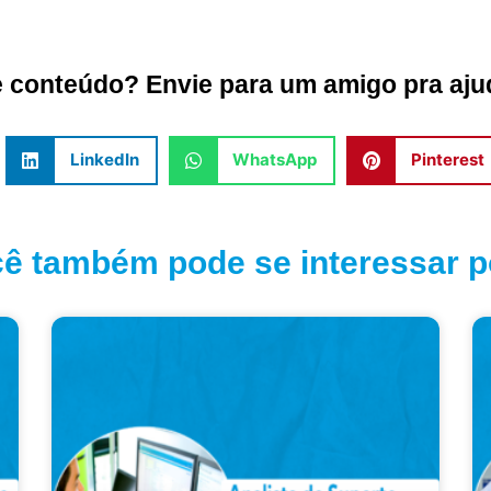
conteúdo? Envie para um amigo pra ajud
LinkedIn
WhatsApp
Pinterest
ê também pode se interessar po