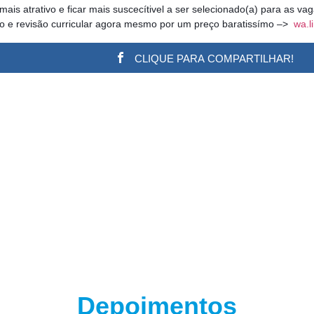
 mais atrativo e ficar mais suscecítivel a ser selecionado(a) para as v
ão e revisão curricular agora mesmo por um preço baratissímo –>
wa.l
CLIQUE PARA COMPARTILHAR!
w.adsbygoogle || []).push({}); (adsbygoogle = window.a
Depoimentos