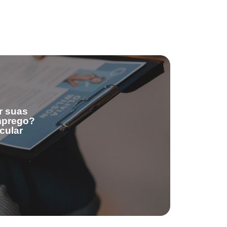
r suas
emprego?
cular