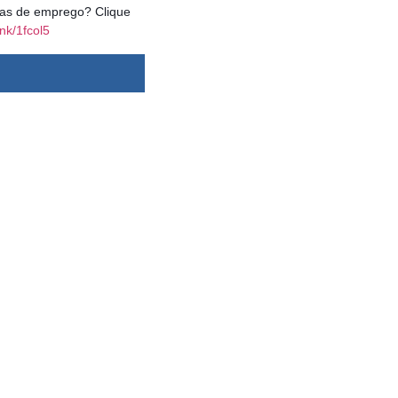
agas de emprego? Clique
ink/1fcol5
dsbygoogle ||