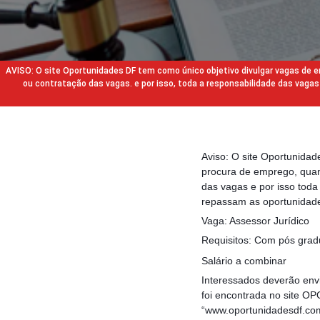
AVISO: O site Oportunidades DF tem como único objetivo divulgar vagas de
ou contratação das vagas. e por isso, toda a responsabilidade das va
Aviso: O site Oportunida
procura de emprego, quan
das vagas e por isso tod
repassam as oportunidade
Vaga: Assessor Jurídico
Requisitos: Com pós grad
Salário a combinar
Interessados deverão envi
foi encontrada no site OP
“www.oportunidadesdf.co