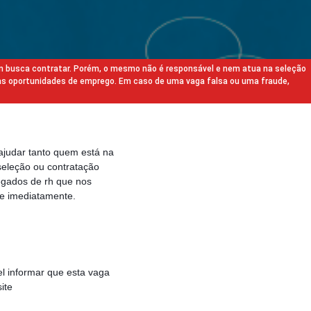
m busca contratar. Porém, o mesmo não é responsável e nem atua na seleção
as oportunidades de emprego. Em caso de uma vaga falsa ou uma fraude,
ajudar tanto quem está na
eleção ou contratação
egados de rh que nos
e imediatamente.
l informar que esta vaga
ite