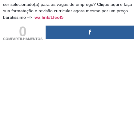
ser selecionado(a) para as vagas de emprego? Clique aqui e faça
sua formatação e revisão curricular agora mesmo por um preço
baratissímo –>
wa.link/1fcol5
0
COMPARTILHAMENTOS
(adsbygoogle = window.adsbygoogle || []).push({});
(adsbygoogle = window.adsbygoogle || []).push({});