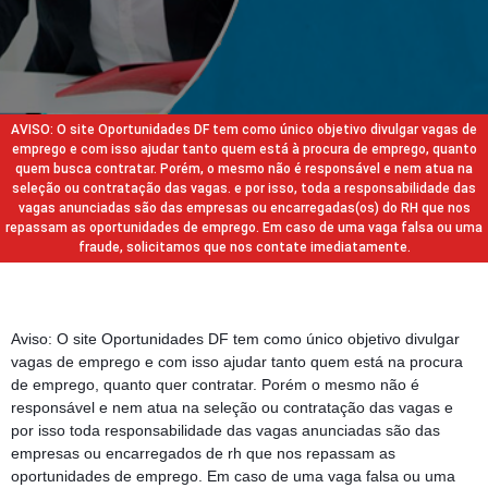
AVISO: O site Oportunidades DF tem como único objetivo divulgar vagas de
emprego e com isso ajudar tanto quem está à procura de emprego, quanto
quem busca contratar. Porém, o mesmo não é responsável e nem atua na
seleção ou contratação das vagas. e por isso, toda a responsabilidade das
vagas anunciadas são das empresas ou encarregadas(os) do RH que nos
repassam as oportunidades de emprego. Em caso de uma vaga falsa ou uma
fraude, solicitamos que nos contate imediatamente.
Aviso: O site Oportunidades DF tem como único objetivo divulgar
vagas de emprego e com isso ajudar tanto quem está na procura
de emprego, quanto quer contratar. Porém o mesmo não é
responsável e nem atua na seleção ou contratação das vagas e
por isso toda responsabilidade das vagas anunciadas são das
empresas ou encarregados de rh que nos repassam as
oportunidades de emprego. Em caso de uma vaga falsa ou uma