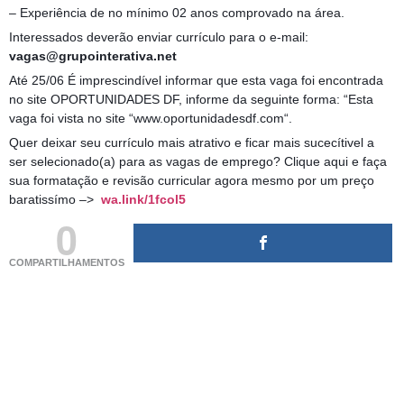
– Experiência de no mínimo 02 anos comprovado na área.
Interessados deverão enviar currículo para o e-mail:
vagas@grupointerativa.net
Até 25/06 É imprescindível informar que esta vaga foi encontrada
no site OPORTUNIDADES DF, informe da seguinte forma: “Esta
vaga foi vista no site “www.oportunidadesdf.com“.
Quer deixar seu currículo mais atrativo e ficar mais sucecítivel a
ser selecionado(a) para as vagas de emprego? Clique aqui e faça
sua formatação e revisão curricular agora mesmo por um preço
baratissímo –>
wa.link/1fcol5
0
COMPARTILHAMENTOS
(adsbygoogle = window.adsbygoogle || []).push({});
(adsbygoogle = window.adsbygoogle || []).push({});