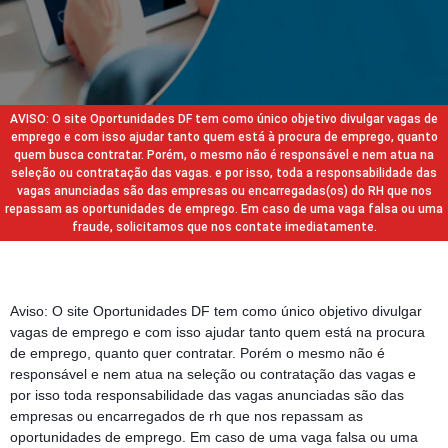
AVISO: O site Oportunidades DF tem como único objetivo divulgar vagas de
emprego e com isso ajudar tanto quem está à procura de emprego, quanto
quem busca contratar. Porém, o mesmo não é responsável e nem atua na
seleção ou contratação das vagas. e por isso, toda a responsabilidade das
vagas anunciadas são das empresas ou encarregadas(os) do RH que nos
repassam as oportunidades de emprego. Em caso de uma vaga falsa ou uma
fraude, solicitamos que nos contate imediatamente.
Aviso: O site Oportunidades DF tem como único objetivo divulgar
vagas de emprego e com isso ajudar tanto quem está na procura
de emprego, quanto quer contratar. Porém o mesmo não é
responsável e nem atua na seleção ou contratação das vagas e
por isso toda responsabilidade das vagas anunciadas são das
empresas ou encarregados de rh que nos repassam as
oportunidades de emprego. Em caso de uma vaga falsa ou uma