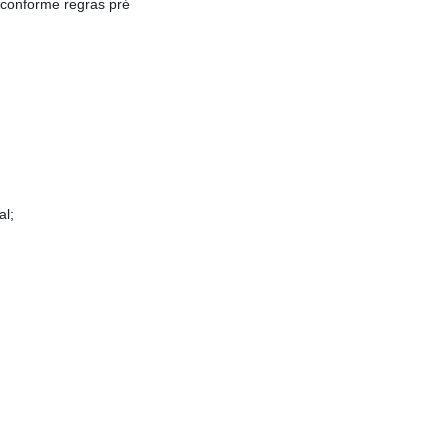
 conforme regras pré
al;