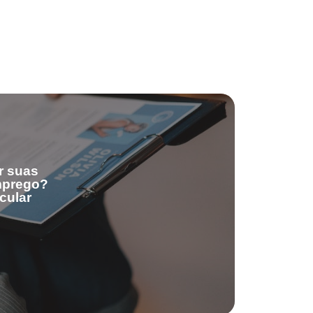
r suas
emprego?
cular