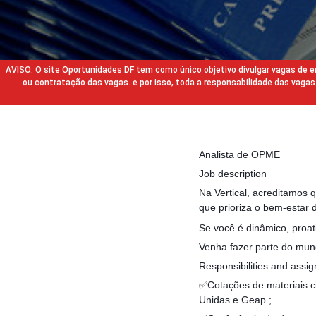
AVISO: O site Oportunidades DF tem como único objetivo divulgar vagas de
ou contratação das vagas. e por isso, toda a responsabilidade das va
Analista de OPME
Job description
Na Vertical, acreditamos 
que prioriza o bem-estar 
Se você é dinâmico, proa
Venha fazer parte do mund
Responsibilities and assi
✅Cotações de materiais ci
Unidas e Geap ;