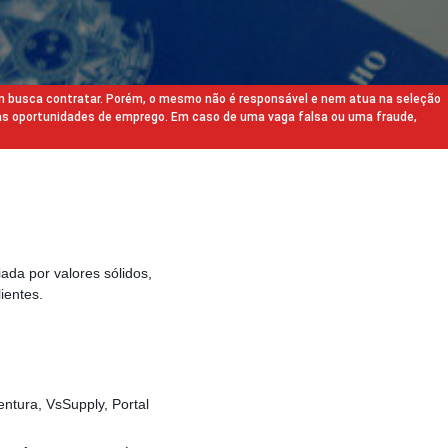
m busca contratar. Porém, o mesmo não é responsável e nem atua na seleção
as oportunidades de emprego. Em caso de uma vaga falsa ou uma fraude,
ada por valores sólidos,
ientes.
ntura, VsSupply, Portal