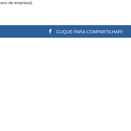
1 ano de empresa).
CLIQUE PARA COMPARTILHAR!
w.adsbygoogle || []).push({}); (adsbygoogle = window.a