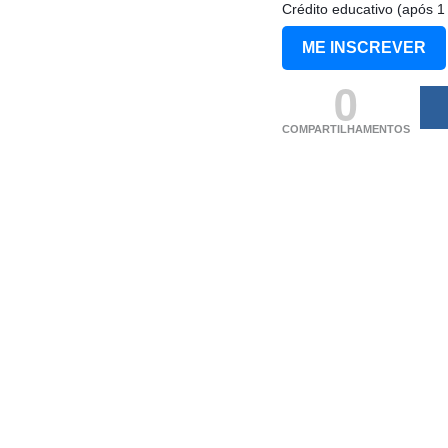
Crédito educativo (após 
ME INSCREVER
0
COMPARTILHAMENTOS
(adsbygoogle = windo
[]).push({});