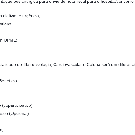
ção pós cirúrgica para envio de nota fiscal para o hospital/convênio
 eletivas e urgência;
ations
com OPME;
lidade de Eletrofisiologia, Cardiovascular e Coluna será um diferenci
Benefício
(coparticipativo);
esco (Opcional);
s;