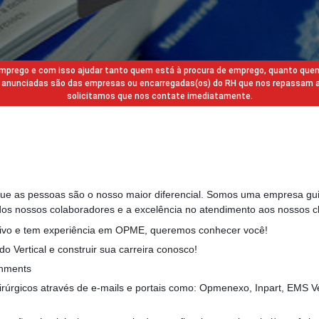
 emprego e com isso ajudar tanto quem está à procura de emprego, quanto que
gas anunciadas são das empresas ou encarregadas(os) do RH que nos repassam 
solicitamos que nos contate imediatamente.
que as pessoas são o nosso maior diferencial. Somos uma empresa gui
dos nossos colaboradores e a excelência no atendimento aos nossos cl
tivo e tem experiência em OPME, queremos conhecer você!
o Vertical e construir sua carreira conosco!
gnments
rúrgicos através de e-mails e portais como: Opmenexo, Inpart, EMS Ve