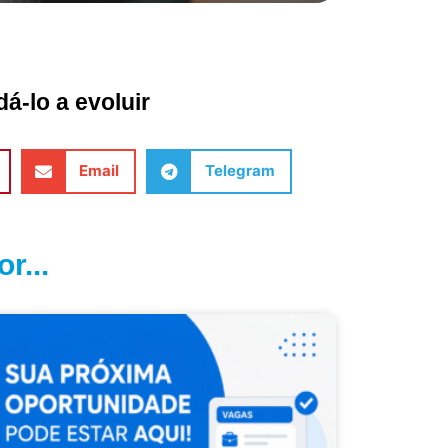
á-lo a evoluir
Email
Telegram
r...