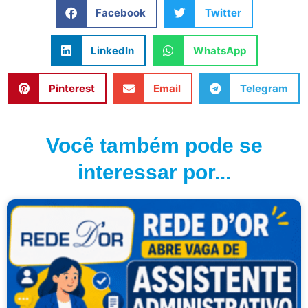
Facebook
Twitter
LinkedIn
WhatsApp
Pinterest
Email
Telegram
Você também pode se
interessar por...