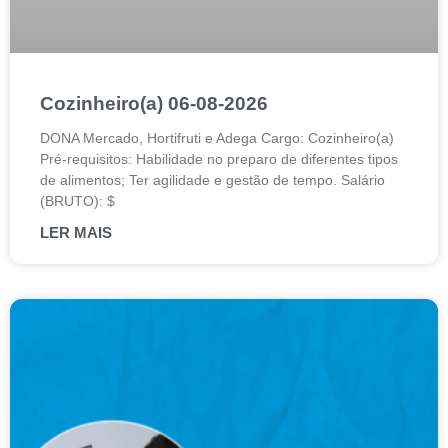
Cozinheiro(a) 06-08-2026
DONA Mercado, Hortifruti e Adega Cargo: Cozinheiro(a)
Pré-requisitos: Habilidade no preparo de diferentes tipos
de alimentos; Ter agilidade e gestão de tempo. Salário
(BRUTO): $
LER MAIS