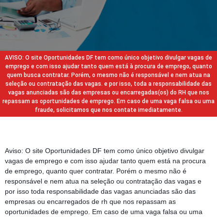
AVISO: O site Oportunidades DF tem como único objetivo divulgar vagas de
emprego e com isso ajudar tanto quem está à procura de emprego, quanto
quem busca contratar. Porém, o mesmo não é responsável e nem atua na
seleção ou contratação das vagas. e por isso, toda a responsabilidade das
vagas anunciadas são das empresas ou encarregadas(os) do RH que nos
repassam as oportunidades de emprego. Em caso de uma vaga falsa ou uma
fraude, solicitamos que nos contate imediatamente.
Aviso: O site Oportunidades DF tem como único objetivo divulgar
vagas de emprego e com isso ajudar tanto quem está na procura
de emprego, quanto quer contratar. Porém o mesmo não é
responsável e nem atua na seleção ou contratação das vagas e
por isso toda responsabilidade das vagas anunciadas são das
empresas ou encarregados de rh que nos repassam as
oportunidades de emprego. Em caso de uma vaga falsa ou uma