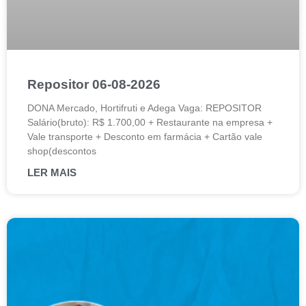
Repositor 06-08-2026
DONA Mercado, Hortifruti e Adega Vaga: REPOSITOR
Salário(bruto): R$ 1.700,00 + Restaurante na empresa +
Vale transporte + Desconto em farmácia + Cartão vale
shop(descontos
LER MAIS