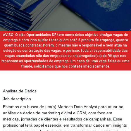
AVISO: O site Oportunidades DF tem como único objetivo divulgar vagas de
emprego e com isso ajudar tanto quem está à procura de emprego, quanto
quem busca contratar. Porém, o mesmo não é responsável e nem atua na
seleção ou contratação das vagas. e por isso, toda a responsabilidade das
vagas anunciadas são das empresas ou encarregadas(os) do RH que nos
repassam as oportunidades de emprego. Em caso de uma vaga falsa ou uma
fraude, solicitamos que nos contate imediatamente.
Analista de Dados
Job description
Estamos em busca de um(a) Martech Data Analyst para atuar na
análise de dados de marketing digital e CRM, com foco em
métricas, jornadas de clientes e resultados de campanhas. Esse
profissional terá papel essencial em transformar dados em insights