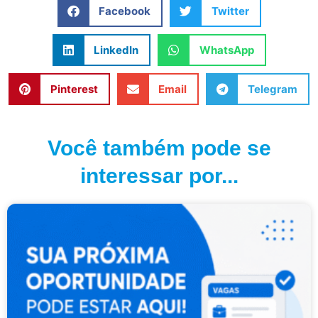
Facebook
Twitter
LinkedIn
WhatsApp
Pinterest
Email
Telegram
Você também pode se
interessar por...