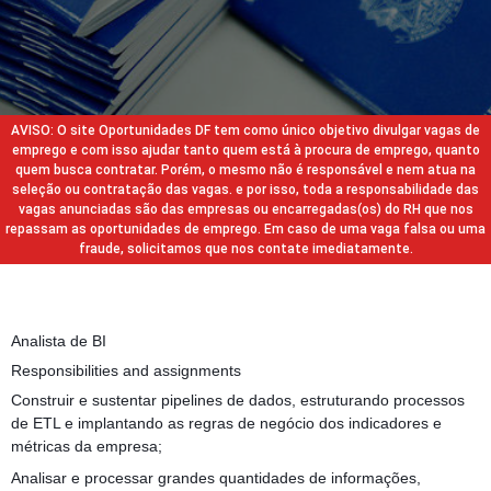
AVISO: O site Oportunidades DF tem como único objetivo divulgar vagas de
emprego e com isso ajudar tanto quem está à procura de emprego, quanto
quem busca contratar. Porém, o mesmo não é responsável e nem atua na
seleção ou contratação das vagas. e por isso, toda a responsabilidade das
vagas anunciadas são das empresas ou encarregadas(os) do RH que nos
repassam as oportunidades de emprego. Em caso de uma vaga falsa ou uma
fraude, solicitamos que nos contate imediatamente.
Analista de BI
Responsibilities and assignments
Construir e sustentar pipelines de dados, estruturando processos
de ETL e implantando as regras de negócio dos indicadores e
métricas da empresa;
Analisar e processar grandes quantidades de informações,