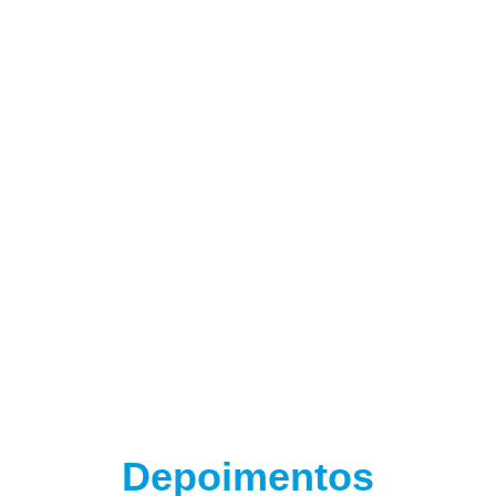
(adsbygoogle = window.adsbygoogle || []).push({});
(adsbygoogle = window.adsbygoogle || []).push({});
Depoimentos