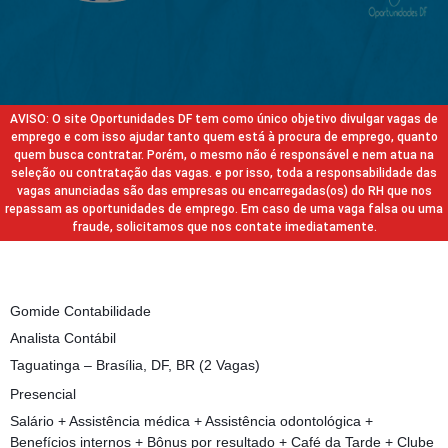
AVISO: O site Oportunidades DF tem como único objetivo divulgar vagas de
emprego e com isso ajudar tanto quem está à procura de emprego, quanto
quem busca contratar. Porém, o mesmo não é responsável e nem atua na
seleção ou contratação das vagas. e por isso, toda a responsabilidade das
vagas anunciadas são das empresas ou encarregadas(os) do RH que nos
repassam as oportunidades de emprego. Em caso de uma vaga falsa ou uma
fraude, solicitamos que nos contate imediatamente.
Gomide Contabilidade
Analista Contábil
Taguatinga – Brasília, DF, BR (2 Vagas)
Presencial
Salário + Assistência médica + Assistência odontológica +
Benefícios internos + Bônus por resultado + Café da Tarde + Clube