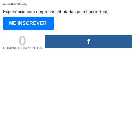
assessórias;
Experiência com empresas tributadas pelo Lucro Real;
ME INSCREVER
0
COMPARTILHAMENTOS
(adsbygoogle = window.adsbygoogle || []).push({});
(adsbygoogle = window.adsbygoogle || []).push({});