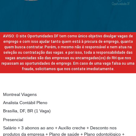
AVISO: O site Oportunidades DF tem como único objetivo divulgar vagas de
emprego e com isso ajudar tanto quem está à procura de emprego, quanto
quem busca contratar. Porém, o mesmo não é responsável e nem atua na
seleção ou contratação das vagas. e por isso, toda a responsabilidade das
vagas anunciadas são das empresas ou encarregadas(os) do RH que nos
repassam as oportunidades de emprego. Em caso de uma vaga falsa ou uma
fraude, solicitamos que nos contate imediatamente.
Montreal Viagens
Analista Contábil Pleno
Brasília, DF, BR (1 Vaga)
Presencial
Salário + 3 abonos ao ano + Auxílio creche + Desconto nos
produtos da empresa + Plano de saúde + Plano odontológico +