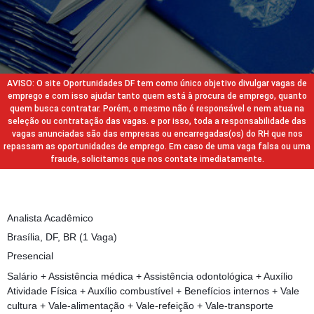
AVISO: O site Oportunidades DF tem como único objetivo divulgar vagas de
emprego e com isso ajudar tanto quem está à procura de emprego, quanto
quem busca contratar. Porém, o mesmo não é responsável e nem atua na
seleção ou contratação das vagas. e por isso, toda a responsabilidade das
vagas anunciadas são das empresas ou encarregadas(os) do RH que nos
repassam as oportunidades de emprego. Em caso de uma vaga falsa ou uma
fraude, solicitamos que nos contate imediatamente.
Analista Acadêmico
Brasília, DF, BR (1 Vaga)
Presencial
Salário + Assistência médica + Assistência odontológica + Auxílio
Atividade Física + Auxílio combustível + Benefícios internos + Vale
cultura + Vale-alimentação + Vale-refeição + Vale-transporte