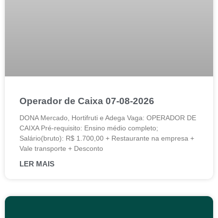
Operador de Caixa 07-08-2026
DONA Mercado, Hortifruti e Adega Vaga: OPERADOR DE
CAIXA Pré-requisito: Ensino médio completo;
Salário(bruto): R$ 1.700,00 + Restaurante na empresa +
Vale transporte + Desconto
LER MAIS