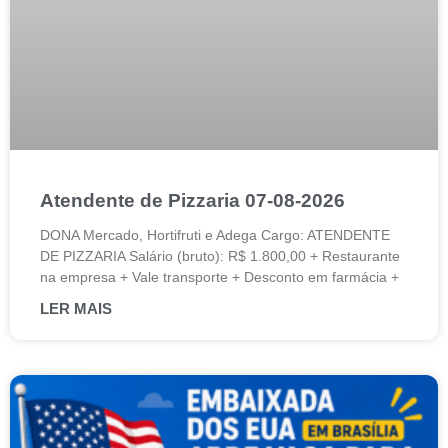
Atendente de Pizzaria 07-08-2026
DONA Mercado, Hortifruti e Adega Cargo: ATENDENTE
DE PIZZARIA Salário (bruto): R$ 1.800,00 + Restaurante
na empresa + Vale transporte + Desconto em farmácia +
LER MAIS