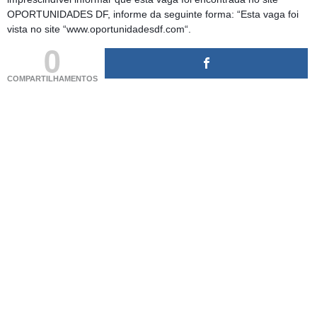
OPORTUNIDADES DF, informe da seguinte forma: “Esta vaga foi
vista no site “www.oportunidadesdf.com“.
0
COMPARTILHAMENTOS
(adsbygoogle = window.adsbygoogle || []).push({});
(adsbygoogle = window.adsbygoogle || []).push({});