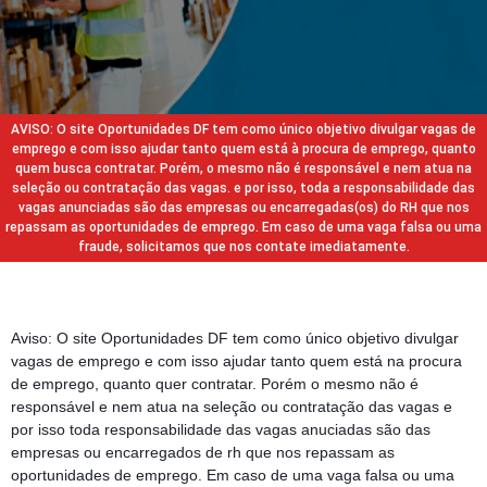
AVISO: O site Oportunidades DF tem como único objetivo divulgar vagas de
emprego e com isso ajudar tanto quem está à procura de emprego, quanto
quem busca contratar. Porém, o mesmo não é responsável e nem atua na
seleção ou contratação das vagas. e por isso, toda a responsabilidade das
vagas anunciadas são das empresas ou encarregadas(os) do RH que nos
repassam as oportunidades de emprego. Em caso de uma vaga falsa ou uma
fraude, solicitamos que nos contate imediatamente.
Aviso: O site Oportunidades DF tem como único objetivo divulgar
vagas de emprego e com isso ajudar tanto quem está na procura
de emprego, quanto quer contratar. Porém o mesmo não é
responsável e nem atua na seleção ou contratação das vagas e
por isso toda responsabilidade das vagas anuciadas são das
empresas ou encarregados de rh que nos repassam as
oportunidades de emprego. Em caso de uma vaga falsa ou uma