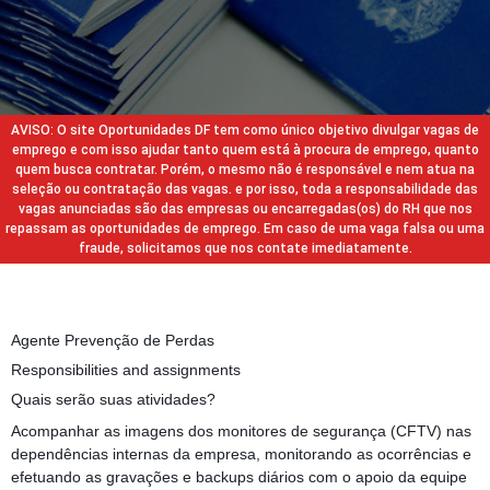
AVISO: O site Oportunidades DF tem como único objetivo divulgar vagas de
emprego e com isso ajudar tanto quem está à procura de emprego, quanto
quem busca contratar. Porém, o mesmo não é responsável e nem atua na
seleção ou contratação das vagas. e por isso, toda a responsabilidade das
vagas anunciadas são das empresas ou encarregadas(os) do RH que nos
repassam as oportunidades de emprego. Em caso de uma vaga falsa ou uma
fraude, solicitamos que nos contate imediatamente.
Agente Prevenção de Perdas
Responsibilities and assignments
Quais serão suas atividades?
Acompanhar as imagens dos monitores de segurança (CFTV) nas
dependências internas da empresa, monitorando as ocorrências e
efetuando as gravações e backups diários com o apoio da equipe