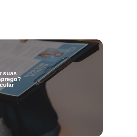
r suas
emprego?
cular