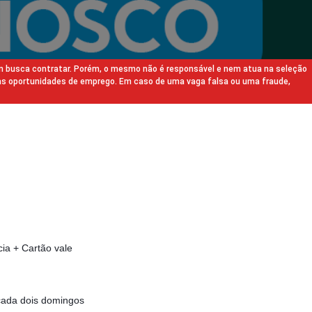
m busca contratar. Porém, o mesmo não é responsável e nem atua na seleção
as oportunidades de emprego. Em caso de uma vaga falsa ou uma fraude,
ia + Cartão vale
cada dois domingos