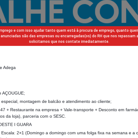
 emprego e com isso ajudar tanto quem está à procura de emprego, quanto que
gas anunciadas são das empresas ou encarregadas(os) do RH que nos repassam 
solicitamos que nos contate imediatamente.
 e Adega
 de AÇOUGUE;
te especial, montagem de balcão e atendimento ao cliente;
,47 + Restaurante na empresa + Vale-transporte + Desconto em farmác
os da loja), parceria com o SESC.
DOESTE I GUARA
| Escala: 2×1 (Domingo a domingo com uma folga fixa na semana e a 