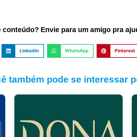
conteúdo? Envie para um amigo pra ajud
LinkedIn
WhatsApp
Pinterest
ê também pode se interessar po