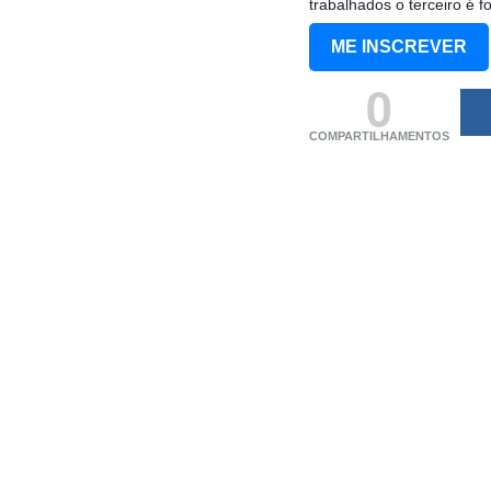
trabalhados o terceiro é fo
ME INSCREVER
0
COMPARTILHAMENTOS
(adsbygoogle = windo
[]).push({});