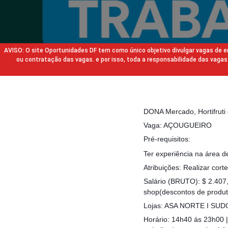
AVISO: O site Oportunidades DF tem como único objetivo divulgar vagas de
ou contratação das vagas. e por isso, toda a responsabilidade das va
DONA Mercado, Hortifruti
Vaga: AÇOUGUEIRO
Pré-requisitos:
Ter experiência na área
Atribuições: Realizar cor
Salário (BRUTO): $ 2.407
shop(descontos de produt
Lojas: ASA NORTE I SU
Horário: 14h40 ás 23h00 