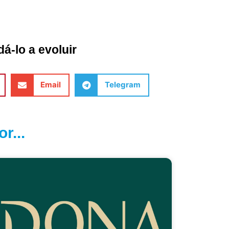
á-lo a evoluir
Email
Telegram
r...