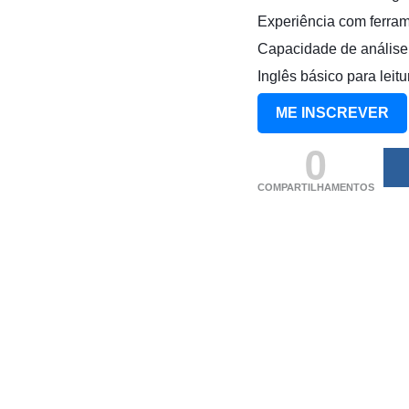
Experiência com ferra
Capacidade de análise 
Inglês básico para lei
ME INSCREVER
0
COMPARTILHAMENTOS
(adsbygoogle = windo
[]).push({});