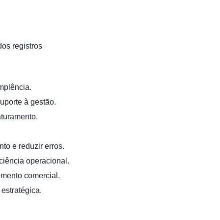
os registros
.
implência.
suporte à gestão.
aturamento.
to e reduzir erros.
ciência operacional.
amento comercial.
estratégica.