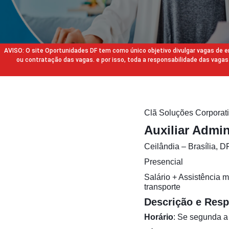
AVISO: O site Oportunidades DF tem como único objetivo divulgar vagas de
ou contratação das vagas. e por isso, toda a responsabilidade das va
Clã Soluções Corporat
Auxiliar Admin
Ceilândia – Brasília, D
Presencial
Salário + Assistência m
transporte
Descrição e Resp
Horário
: Se segunda a 