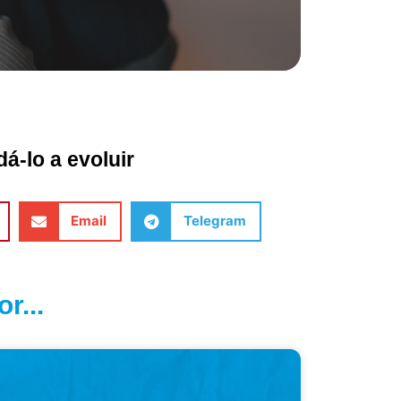
á-lo a evoluir
Email
Telegram
r...