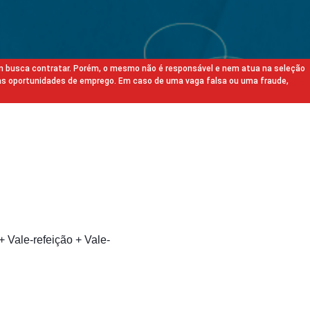
m busca contratar. Porém, o mesmo não é responsável e nem atua na seleção
as oportunidades de emprego. Em caso de uma vaga falsa ou uma fraude,
+ Vale-refeição + Vale-