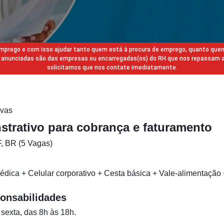
 emprego e com isso ajudar tanto quem está à procura de emprego, quanto que
gas anunciadas são das empresas ou encarregadas(os) do RH que nos repassam 
solicitamos que nos contate imediatamente.
ivas
strativo para cobrança e faturamento
F, BR (5 Vagas)
édica + Celular corporativo + Cesta básica + Vale-alimentação 
onsabilidades
sexta, das 8h às 18h.